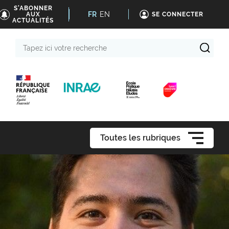
S'ABONNER
FR
EN
AUX
SE CONNECTER
ACTUALITÉS
Tapez
ici
votre
recherche
Toutes les rubriques