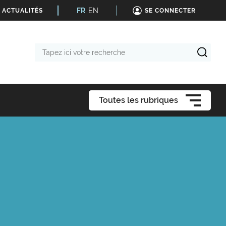
FR
EN
 ACTUALITÉS
SE CONNECTER
Tapez
ici
votre
recherche
Toutes les rubriques